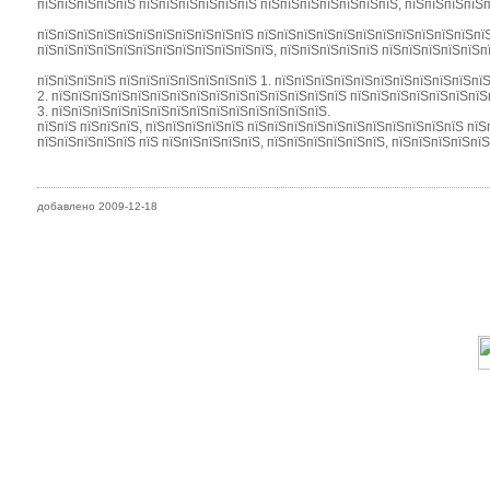
пїЅпїЅпїЅпїЅпїЅ пїЅпїЅпїЅпїЅпїЅпїЅ пїЅпїЅпїЅпїЅпїЅпїЅпїЅ, пїЅпїЅпїЅпїЅп
пїЅпїЅпїЅпїЅпїЅпїЅпїЅпїЅпїЅпїЅпїЅ пїЅпїЅпїЅпїЅпїЅпїЅпїЅпїЅпїЅпїЅпїЅпїЅ
пїЅпїЅпїЅпїЅпїЅпїЅпїЅпїЅпїЅпїЅпїЅпїЅ, пїЅпїЅпїЅпїЅпїЅ пїЅпїЅпїЅпїЅпїЅп
пїЅпїЅпїЅпїЅ пїЅпїЅпїЅпїЅпїЅпїЅпїЅ 1. пїЅпїЅпїЅпїЅпїЅпїЅпїЅпїЅпїЅпїЅпїЅ
2. пїЅпїЅпїЅпїЅпїЅпїЅпїЅпїЅпїЅпїЅпїЅпїЅпїЅпїЅпїЅ пїЅпїЅпїЅпїЅпїЅпїЅпїЅ
3. пїЅпїЅпїЅпїЅпїЅпїЅпїЅпїЅпїЅпїЅпїЅпїЅпїЅпїЅ.
пїЅпїЅ пїЅпїЅпїЅ, пїЅпїЅпїЅпїЅпїЅ пїЅпїЅпїЅпїЅпїЅпїЅпїЅпїЅпїЅпїЅпїЅ пїЅ
пїЅпїЅпїЅпїЅпїЅ пїЅ пїЅпїЅпїЅпїЅпїЅ, пїЅпїЅпїЅпїЅпїЅпїЅ, пїЅпїЅпїЅпїЅпї
добавлено 2009-12-18