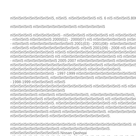
пїЅпїЅпїЅпїЅпїЅпїЅпїЅпїЅ, пїЅпїЅ. пїЅпїЅпїЅпїЅпїЅ пїЅ. 6 пїЅ пїЅпїЅпїЅ.8
пїЅпїЅпїЅпїЅ пїЅпїЅпїЅпїЅпїЅпїЅпїЅпїЅ пїЅпїЅпїЅпїЅпїЅ
пїЅпїЅпїЅпїЅ пїЅпїЅпїЅпїЅпїЅ - пїЅпїЅпїЅпїЅ пїЅпїЅпїЅпїЅ пїЅ пїЅпїЅпїЅп
- пїЅпїЅпїЅ пїЅпїЅпїЅпїЅ 2000(02) - 2000(07) пїЅ пїЅпїЅпїЅпїЅпїЅпїЅ (пїЅ
- пїЅпїЅпїЅ пїЅпїЅпїЅпїЅпїЅпїЅпїЅпїЅ 2001(03) - 2001(08)- пїЅпїЅпїЅпїЅп
- пїЅпїЅпїЅ пїЅпїЅпїЅпїЅпїЅпїЅпїЅпїЅпїЅ- пїЅпїЅ 2001(09) - 2008 пїЅ пїЅ
пїЅпїЅпїЅпїЅпїЅпїЅпїЅпїЅ пїЅпїЅ пїЅпїЅпїЅпїЅпїЅпїЅпїЅпїЅпїЅпїЅпїЅпїЅпїЅ
пїЅпїЅпїЅпїЅпїЅпїЅпїЅпїЅ пїЅ пїЅпїЅпїЅпїЅпїЅпїЅпїЅпїЅпїЅпїЅ пїЅ пїЅпїЅ
- пїЅпїЅ пїЅпїЅпїЅпїЅпїЅпїЅ 2005-2007 пїЅпїЅпїЅпїЅпїЅпїЅпїЅ пїЅпїЅпїЅп
пїЅпїЅпїЅпїЅпїЅпїЅпїЅпїЅпїЅпїЅпїЅпїЅпїЅпїЅпїЅпїЅпїЅ пїЅпїЅпїЅпїЅпїЅпїЅ,
пїЅпїЅпїЅпїЅпїЅпїЅпїЅпїЅпїЅпїЅпїЅпїЅпїЅпїЅ пїЅпїЅпїЅпїЅпїЅпїЅ.
пїЅпїЅпїЅпїЅпїЅпїЅпїЅпїЅ - 1997-1999 пїЅпїЅпїЅпїЅпїЅпїЅпїЅпїЅпїЅпїЅпї
пїЅпїЅпїЅпїЅпїЅпїЅпїЅ, пїЅпїЅпїЅпїЅпїЅпїЅпїЅпїЅ пїЅпїЅпїЅпїЅпїЅпїЅпїЅп
- 1998-1999 пїЅпїЅпїЅпїЅ пїЅпїЅ
пїЅпїЅпїЅпїЅпїЅпїЅпїЅпїЅпїЅпїЅпїЅпїЅпїЅпїЅпїЅ пїЅпїЅпїЅпїЅпїЅ пїЅ пїЅпїЅ
пїЅпїЅпїЅпїЅпїЅпїЅпїЅпїЅпїЅпїЅ
пїЅпїЅпїЅпїЅпїЅ пїЅпїЅпїЅ пїЅпїЅпїЅпїЅпїЅпїЅ, пїЅпїЅпїЅпїЅпїЅпїЅпїЅпїЅ,
пїЅпїЅпїЅпїЅпїЅпїЅ пїЅпїЅпїЅпїЅпїЅпїЅпїЅпїЅпїЅпїЅпїЅ пїЅ пїЅпїЅпїЅпїЅп
пїЅпїЅпїЅпїЅпїЅпїЅпїЅпїЅ. пїЅпїЅпїЅпїЅпїЅпїЅпїЅпїЅпїЅпїЅ пїЅ пїЅпїЅпїЅп
пїЅпїЅпїЅпїЅпїЅпїЅпїЅ-пїЅпїЅпїЅпїЅпїЅпїЅпїЅпїЅпїЅпїЅ пїЅпїЅпїЅпїЅпїЅпїЅ
пїЅпїЅпїЅпїЅпїЅпїЅпїЅ пїЅ/пїЅ пїЅпїЅпїЅпїЅпїЅпїЅпїЅпїЅ. пїЅпїЅпїЅпїЅпїЅ
пїЅпїЅпїЅпїЅпїЅпїЅпїЅ пїЅпїЅпїЅпїЅпїЅпїЅпїЅпїЅпїЅпїЅпїЅ.
пїЅпїЅпїЅпїЅпїЅпїЅпїЅпїЅпїЅпїЅпїЅпїЅ пїЅпїЅпїЅпїЅпїЅпїЅпїЅпїЅпїЅпїЅ: п
пїЅпїЅпїЅпїЅпїЅпїЅпїЅпїЅпїЅ пїЅпїЅпїЅпїЅпїЅпїЅпїЅпїЅпїЅ.
пїЅпїЅпїЅпїЅпїЅпїЅпїЅпїЅпїЅ Nissan Qashqai