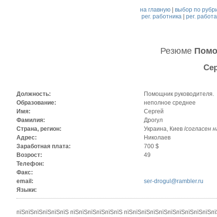
на главную
|
выбор по рубр
рег. работника
|
рег. работ
Резюме
Помо
Се
Должность:
Помощник руководителя.
Образование:
неполное среднее
Имя:
Сергей
Фамилия:
Дрогул
Страна, регион:
Украина, Киев /
согласен 
Адрес:
Николаев
Заработная плата:
700 $
Возрост:
49
Телефон:
Факс:
email:
ser-drogul@rambler.ru
Языки:
пїЅпїЅпїЅпїЅпїЅпїЅ пїЅпїЅпїЅпїЅпїЅпїЅ пїЅпїЅпїЅпїЅпїЅпїЅпїЅпїЅпїЅпїЅпї