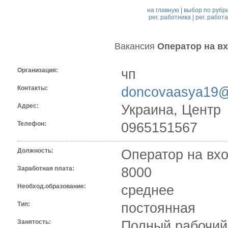
на главную
|
выбор по рубр
рег. работника
|
рег. работ
Вакансия
Оператор на в
Организация:
чп
Контакты:
doncovaasya19
Адрес:
Украина, Центр
Телефон:
0965151567
Должность:
Оператор на вх
Заработная плата:
8000
Необход.образование:
среднее
Тип:
постоянная
Занятость:
Полный рабочий